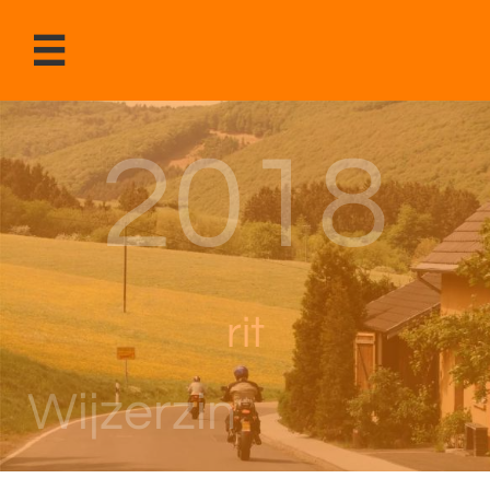

2018
r
it
Wijzerzin