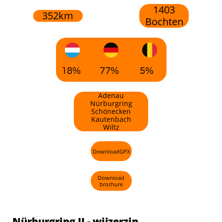
1403
352km
​Bochten
18%
77%
5%
Adenau
​​Nürburgring
Schönecken​
Kautenbach
Wiltz
DownloadGPX
Download
brochure
Nürburgring II - wijzerzin