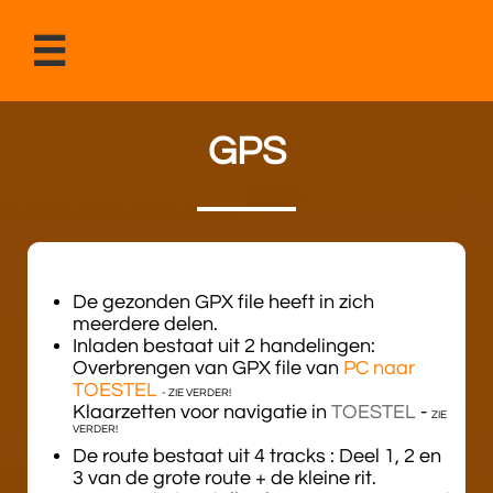

GPS
De gezonden GPX file heeft in zich
meerdere delen.
​Inladen bestaat uit 2 handelingen:
Overbrengen van GPX file van
PC naar
TOESTEL
- ZIE VERDER!
Klaarzetten voor navigatie in
TOESTEL
-
ZIE
VERDER!
De route bestaat uit 4 tracks : Deel 1, 2 en
3 van de grote route + de kleine rit.