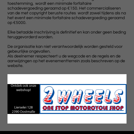
toestemming, wordt een minimale forfaitaire
schadevergoeding geraamd op €150. Het commercialiseren
van de met copyright beruste routes wordt zowel tijdens als na
het event een minimale forfaitaire schadevergoeding geraamd
op €5000.
Elke betaalde inschrijving is definitief en kan onder geen beding
teruggevorderd worden.
De organisatie kan niet verantwoordelijk worden gesteld voor
gebeurlijke ongevallen.
Als deelnemer respecteert u de wegcode en de regels en de
aanwijzingen op het evenementterrein zoals beschreven op de
website.