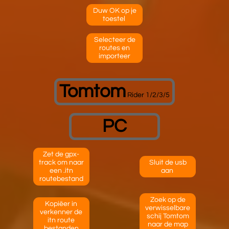
Duw OK op je
toestel
Selecteer de
routes en
importeer
Tomtom
Rider 1/2/3/5
PC
Zet de gpx-
track om naar
Sluit de usb
een .itn
aan
routebestand
Zoek op de
Kopiëer in
verwisselbare
verkenner de
schij Tomtom
itn route
naar de map
bestanden