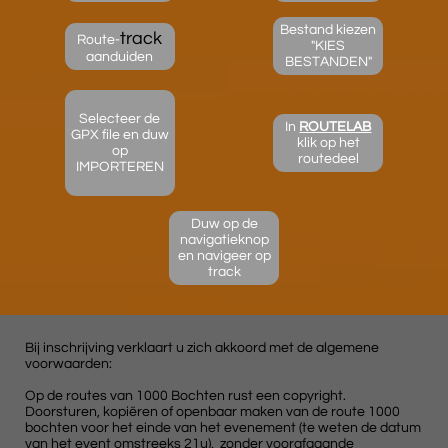
Bestand kiezen
track
Route-
"KIES
aanduiden
BESTANDEN"
Selecteer de
In
ROUTELAB
GPX file en duw
klik op het
op
routedeel
IMPORTEREN
Duw op de
navigatieknop
en navigeer op
track
Bij inschrijving verklaart u zich akkoord met de algemene
voorwaarden:
Op de routes van 1000 Bochten rust een copyright.
Doorsturen, kopiëren of openbaar maken van de route 1000
bochten voor het einde van het evenement (te weten de datum
van het event omstreeks 21u), zonder voorafgaande