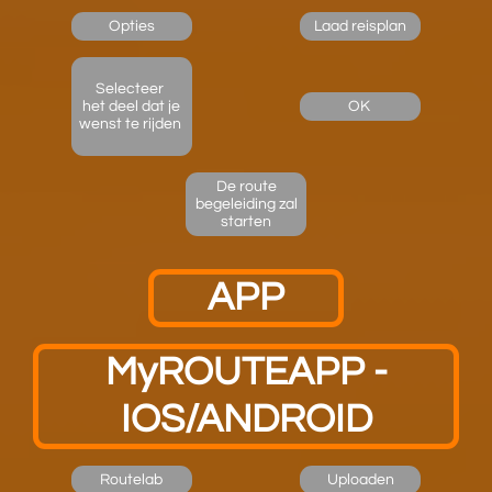
Opties
Laad reisplan
Selecteer
het deel dat je
OK ​
wenst te rijden
De route
begeleiding zal
starten
APP
MyROUTEAPP -
IOS/ANDROID
Routelab
Uploaden