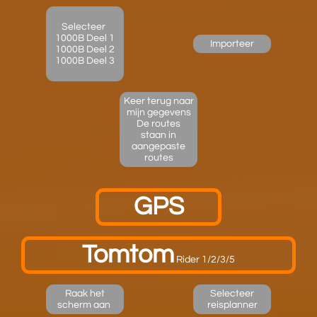
Selecteer
1000B Deel 1
Importeer​
1000B Deel 2
1000B Deel 3
Keer terug naar
mijn gegevens
De routes
staan in
aangepaste
routes​​
GPS
Tomtom
Rider 1/2/3/5
Raak het
Selecteer
scherm aan
reisplanner