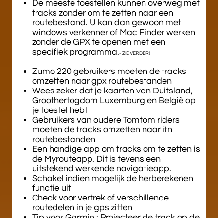
De meeste toestellen kunnen overweg met
tracks zonder om te zetten naar een
routebestand. U kan dan gewoon met
windows verkenner of Mac Finder werken
zonder de GPX te openen met een
specifiek programma.
- ZIE VERDER!
Zumo 220 gebruikers moeten de tracks
omzetten naar gpx routebestanden
Wees zeker dat je kaarten van Duitsland,
Groothertogdom Luxemburg en België op
je toestel hebt
Gebruikers van oudere Tomtom riders
moeten de tracks omzetten naar itn
routebestanden
Een handige app om tracks om te zetten is
de Myrouteapp. Dit is tevens een
uitstekend werkende navigatieapp.
Schakel indien mogelijk de herberekenen
functie uit
Check voor vertrek of verschillende
routedelen in je gps zitten
Tip voor Garmin : Projecteer de track op de