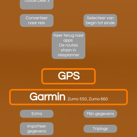
1000B Deel 3
Converteer
Selecteer van
naar reis
begin tot einde​
Keer terug naar
apps
De routes
staan in
reisplanner​​
GPS
Garmin
​Zumo 550, Zumo 660
Extra
Mijn gegevens
Importeer
Triplogs
gegevens