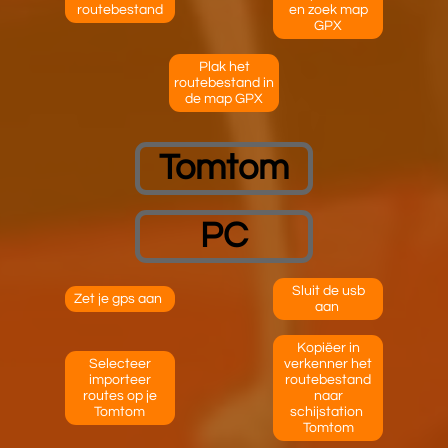
routebestand
en zoek map
GPX
Plak het
routebestand in
de map GPX
Tomtom
PC
Sluit de usb
Zet je gps aan
aan
Kopiëer in
Selecteer
verkenner het
importeer
routebestand
routes op je
naar
Tomtom
schijstation
Tomtom